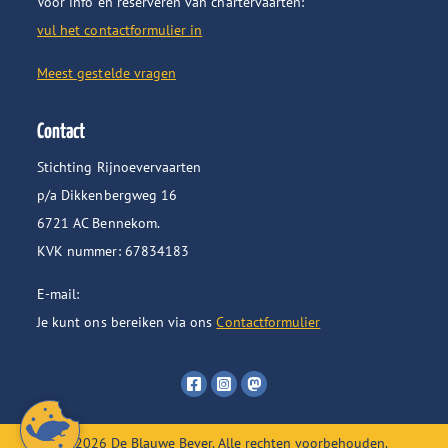
Voor info en reserveren van chartervaarten:
vul het contactformulier in
Meest gestelde vragen
Contact
Stichting Rijnoevervaarten
p/a Dikkenbergweg 16
6721 AC Bennekom.
KVK nummer: 67834183
E-mail:
Je kunt ons bereiken via ons
Contactformulier
Volg
Volg
Volg
ons
ons
ons
op
op
op
Facebook
Instagram
Mastodon
© 2026 De Blauwe Bever. Alle rechten voorbehouden.