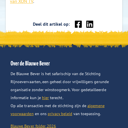
van XON TV
.
Deel
Deel
Deel dit artikel op:
op
op
Facebook
LinkedIn
Over de Blauwe Bever
De Blauwe Bever is het safarischip van de Stichting
Rijnoevervaarten, een geheel door vrijwilligers gerunde
organisatie zonder winstoogmerk. Voor gedetailleerde
informatie kun je
hier
terecht.
Op alle transacties met de stichting zijn de
algemene
voorwaarden
en ons
privacy beleid
van toepassing.
Blauwe Bever folder 2026