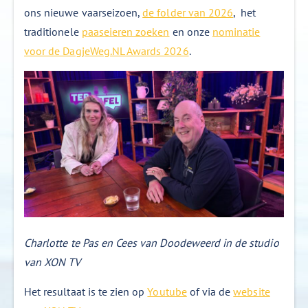
ons nieuwe vaarseizoen,
de folder van 2026
, het
traditionele
paaseieren zoeken
en onze
nominatie
voor de DagjeWeg.NL Awards 2026
.
Charlotte te Pas en Cees van Doodeweerd in de studio
van XON TV
Het resultaat is te zien op
Youtube
of via de
website