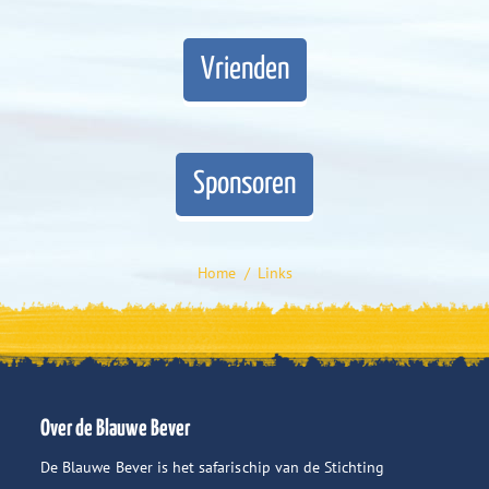
Vrienden
Sponsoren
Home
Links
Je bent hier:
Over de Blauwe Bever
De Blauwe Bever is het safarischip van de Stichting