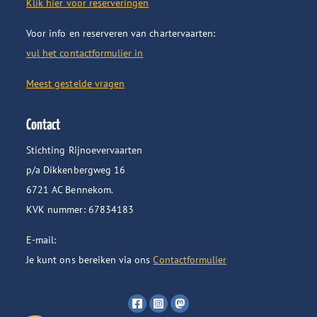
Klik hier voor reserveringen
Voor info en reserveren van chartervaarten:
vul het contactformulier in
Meest gestelde vragen
Contact
Stichting Rijnoevervaarten
p/a Dikkenbergweg 16
6721 AC Bennekom.
KVK nummer: 67834183
E-mail:
Je kunt ons bereiken via ons
Contactformulier
Volg
Volg
Volg