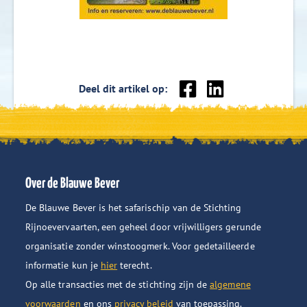
Deel
Deel
Deel dit artikel op:
op
op
Facebook
LinkedIn
Over de Blauwe Bever
De Blauwe Bever is het safarischip van de Stichting
Rijnoevervaarten, een geheel door vrijwilligers gerunde
organisatie zonder winstoogmerk. Voor gedetailleerde
informatie kun je
hier
terecht.
Op alle transacties met de stichting zijn de
algemene
voorwaarden
en ons
privacy beleid
van toepassing.