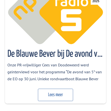
2025
De Blauwe Bever bij De avond van 5
Onze PR-vrijwilliger Cees van Doodeweerd werd
geïnterviewd voor het programma “De avond van 5” van
de EO op 30 juni. Unieke rondvaartboot Blauwe Bever
Utrecht zoekt nieuwe vrijwilligers In Gelderland en
Utrecht vaart al 25 jaar een bijzonder schip over de
Lees meer
Nederrijn: De Blauwe Bever. En dat zijn niet zomaar
leuke tochtjes over het water,…