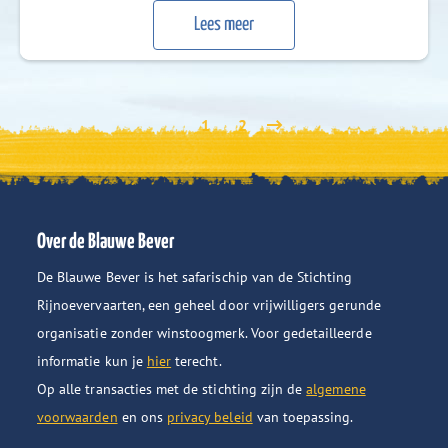
content/uploads/2023/11/Voorzitter-bij-rtvrijnstreek-8-
Lees meer
11-23.mp3
1
2
Over de Blauwe Bever
De Blauwe Bever is het safarischip van de Stichting
Rijnoevervaarten, een geheel door vrijwilligers gerunde
organisatie zonder winstoogmerk. Voor gedetailleerde
informatie kun je
hier
terecht.
Op alle transacties met de stichting zijn de
algemene
voorwaarden
en ons
privacy beleid
van toepassing.