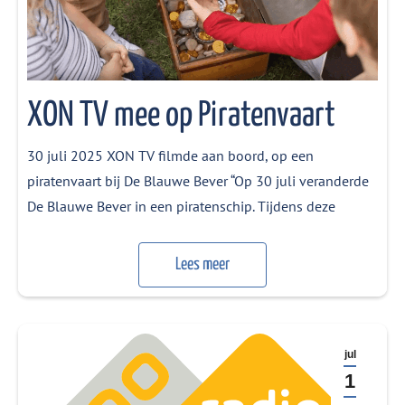
XON TV mee op Piratenvaart
30 juli 2025 XON TV filmde aan boord, op een
piratenvaart bij De Blauwe Bever “Op 30 juli veranderde
De Blauwe Bever in een piratenschip. Tijdens deze
thematocht leerden kinderen spelenderwijs over de
natuur en de omgeving van de Rijn. Onder begeleiding
Lees meer
van ‘opperpiraten’ deden ze proefjes, ontdekten eetbare
planten en gingen op zoek naar…
jul
1