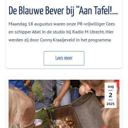
De Blauwe Bever bij “Aan Tafel!” op Radio M Utrecht
Maandag 18 augustus waren onze PR-vrijwilliger Cees
en schipper Abel in de studio bij Radio M Utrecht. Hier
werden zij door Conny Kraaijeveld in het programma
“Aan Tafel!” geïnterviewd. Volgende week zijn er weer
safaritochten met De Blauwe Bever te winnen bij Radio
Lees meer
M en staat de blauwe Bever weer elke dag in de
belangstelling.
https://www.rtvutrecht.nl/omroep/3739984/speel-mee-
aug
op-radio-m-utrecht-en-win-een-safaritocht…
2
2025