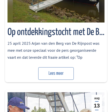
Op ontdekkingstocht met De Blauwe Bever – De Rijnpost
25 april 2025 Arjan van den Berg van De Rijnpost was
mee met onze speciaal voor de pers georganiseerde
vaart en dat leverde dit fraaie artikel op: “Op
ontdekkingstocht met de Blauwe Bever” “De Blauwe
Bever vaart dit jaar alweer 25 jaar over de Neder-Rijn en
Lees meer
de Lek, bemand door enthousiaste vrijwilligers van
stichting…
aug
13