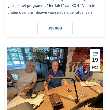
gast bij het programma “Ter Tafel” van XON TV om te
praten over ons nieuwe vaarseizoen, de folder van
2026, het traditionele paaseieren zoeken en onze
nominatie voor de DagjeWeg.NL Awards 2026. Charlotte
Lees meer
te Pas en Cees van Doodeweerd in de studio van XON TV
Het…
aug
19
2025