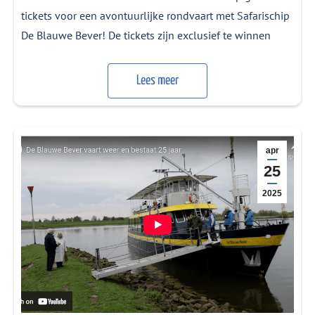
tickets voor een avontuurlijke rondvaart met Safarischip
De Blauwe Bever! De tickets zijn exclusief te winnen
door mee te doen aan de vaste spelletjes bij Radio M. De
dagwinnaars worden bekendgemaakt in Utrecht Komt
Lees meer
Thuis, elke avond tussen 18.00 en 19.00 uur, van
maandag 30…
apr
25
2025