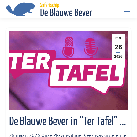
mrt
28
2026
De Blauwe Bever in “Ter Tafel” bij XON TV
28 maart 2026 Onze PR-vrijwilliger Cees was gisteren te