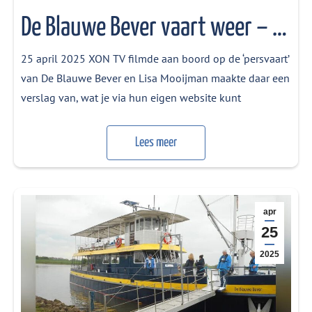
De Blauwe Bever vaart weer – XON TV
25 april 2025 XON TV filmde aan boord op de ‘persvaart’
van De Blauwe Bever en Lisa Mooijman maakte daar een
verslag van, wat je via hun eigen website kunt
bekijken: Safarischip De Blauwe Bever bestaat dit jaar 25
jaar. En ook dit seizoen gaan ze weer varen, gesteund
Lees meer
door tientallen vrijwilligers. “XON stapte woensdag op…
apr
25
2025