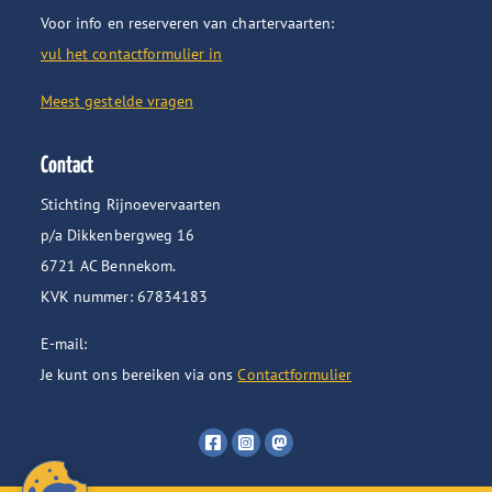
Voor info en reserveren van chartervaarten:
vul het contactformulier in
Meest gestelde vragen
Contact
Stichting Rijnoevervaarten
p/a Dikkenbergweg 16
6721 AC Bennekom.
KVK nummer: 67834183
E-mail:
Je kunt ons bereiken via ons
Contactformulier
Volg
Volg
Volg
ons
ons
ons
op
op
op