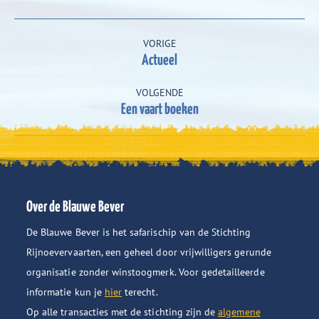
Project
VORIGE
navigation
Actueel
Previous
project:
VOLGENDE
Een vaart boeken
Next
project:
Over de Blauwe Bever
De Blauwe Bever is het safarischip van de Stichting
Rijnoevervaarten, een geheel door vrijwilligers gerunde
organisatie zonder winstoogmerk. Voor gedetailleerde
informatie kun je
hier
terecht.
Op alle transacties met de stichting zijn de
algemene