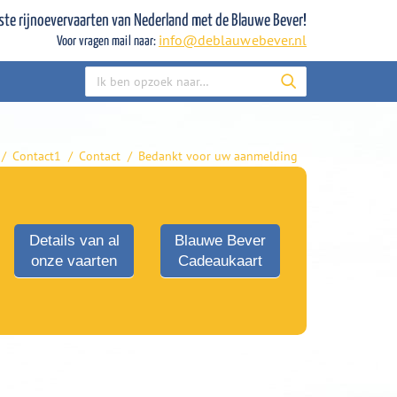
ste rijnoevervaarten van Nederland met de Blauwe Bever!
info@deblauwebever.nl
Voor vragen mail naar:
Zoeken:
Contact1
Contact
Bedankt voor uw aanmelding
Je bent hier:
Details van al
Blauwe Bever
onze vaarten
Cadeaukaart