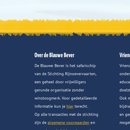
Over de Blauwe Bever
Vrien
De Blauwe Bever is het safarischip
Vrien
van de Stichting Rijnoevervaarten,
onder
een geheel door vrijwilligers
educa
gerunde organisatie zonder
doels
winstoogmerk. Voor gedetailleerde
Ook m
informatie kun je
hier
terecht.
bijdr
Op alle transacties met de stichting
en ge
zijn de
algemene voorwaarden
en
mogel