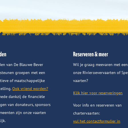
den
Reserveren & meer
den van De Blauwe Bever
Wil je graag meevaren met een
steunen groepen met een
onze Rivieroevervaarten of Spe
tieve of maatschappelijke
vaarten?
telling.
Ook vriend worden?
Klik hier voor reserveringen
ede dankzij de financiële
agen van donateurs, sponsors
Voor info en reserveren van
meenten zijn onze vaarten
chartervaarten:
ijk.
vul het contactformulier in